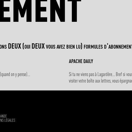
EMENT
rons DEUX (oui DEUX vous avez bien lu) formules d'abonnemen
APACHE DAILY
(quand on y pense)...
Si tu ne viens pas à Lagardère... Bref si vo
visiter votre boîte aux lettres, vous épargn
GANDE
NS LÉGALES