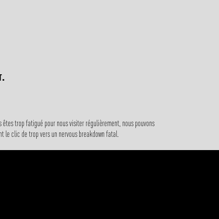
t.
us êtes trop fatigué pour nous visiter régulièrement, nous pouvons
ant le clic de trop vers un nervous breakdown fatal.