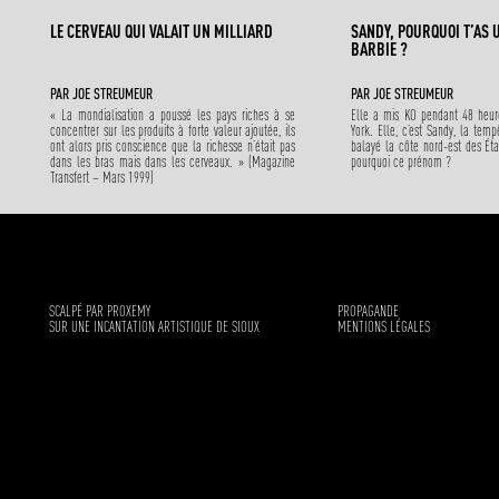
LE CERVEAU QUI VALAIT UN MILLIARD
SANDY, POURQUOI T’AS 
BARBIE ?
PAR
JOE STREUMEUR
PAR
JOE STREUMEUR
« La mondialisation a poussé les pays riches à se
Elle a mis KO pendant 48 heur
concentrer sur les produits à forte valeur ajoutée, ils
York. Elle, c’est Sandy, la te
ont alors pris conscience que la richesse n’était pas
balayé la côte nord-est des État
dans les bras mais dans les cerveaux. » (Magazine
pourquoi ce prénom ?
Transfert – Mars 1999)
SCALPÉ PAR PROXEMY
PROPAGANDE
SUR UNE INCANTATION ARTISTIQUE DE SIOUX
MENTIONS LÉGALES