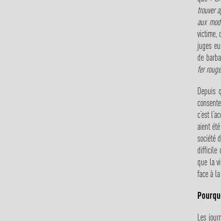
trouver a
aux moda
victime,
juges eu
de barba
fer rouge
Depuis q
consente
c’est l’
aient ét
société d
difficil
que la v
face à la
Pourquo
Les jour