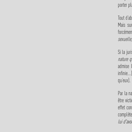
porter pl
Tout d’a
Mais sur
forcémen
sexuelle
Si la ju
nature q
admise l
infinie.
qu’eux).
Par la n
être vic
effet co
complète
lui d'av