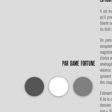
Il est i
qu’il pr
liberté 
du droit 
On pense
européen
magistra
d’entre 
PAR DAME FORTUNE
aménagé 
violence
ignorent
des coup
Estimant 
8 de la 
dernière
que «
Si 