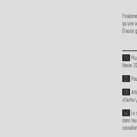
Finaleme
qu’une a
D’aussi g
[1]
Plus
février 2
[2]
Pou
[3]
Art
d'autrui 
[4]
Le s
dans leu
cassatio