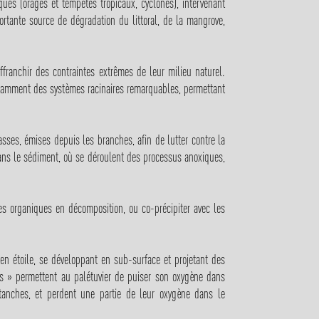
iques (orages et tempêtes tropicaux, cyclones), intervenant
ortante source de dégradation du littoral, de la mangrove,
ffranchir des contraintes extrêmes de leur milieu naturel.
notamment des systèmes racinaires remarquables, permettant
sses, émises depuis les branches, afin de lutter contre la
 dans le sédiment, où se déroulent des processus anoxiques,
es organiques en décomposition, ou co-précipiter avec les
en étoile, se développant en sub-surface et projetant des
es » permettent au palétuvier de puiser son oxygène dans
tanches, et perdent une partie de leur oxygène dans le