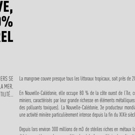
E,
00%
EL
La mangrove couvre presque tous les littoraux tropicaux, soit près de
IERS SE
LA MER.
En Nouvelle-Calédonie, elle occupe 80 % de la côte ouest de l’île, c
TILITÉ…
miniers, caractérisés par leur grande richesse en éléments métalliques
des polluants toxiques). La Nouvelle-Calédonie, 3e producteur mondia
une activité minière particulièrement intense depuis la fin du XIXè sièc
Depuis lors environ 300 millions de m3 de stériles riches en métaux l