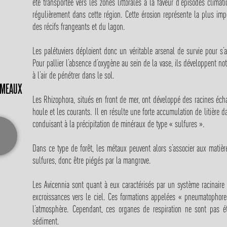
été transportée vers les zones littorales à la faveur d’épisodes climat
régulièrement dans cette région. Cette érosion représente la plus imp
des récifs frangeants et du lagon.
Les palétuviers déploient donc un véritable arsenal de survie pour s’a
Pour pallier l’absence d’oxygène au sein de la vase, ils développent 
à l’air de pénétrer dans le sol.
OMEAUX
Les Rhizophora, situés en front de mer, ont développé des racines écha
houle et les courants. Il en résulte une forte accumulation de litière
conduisant à la précipitation de minéraux de type « sulfures ».
Dans ce type de forêt, les métaux peuvent alors s’associer aux matièr
sulfures, donc être piégés par la mangrove.
Les Avicennia sont quant à eux caractérisés par un système racinaire 
excroissances vers le ciel. Ces formations appelées « pneumatophor
l’atmosphère. Cependant, ces organes de respiration ne sont pas é
sédiment.