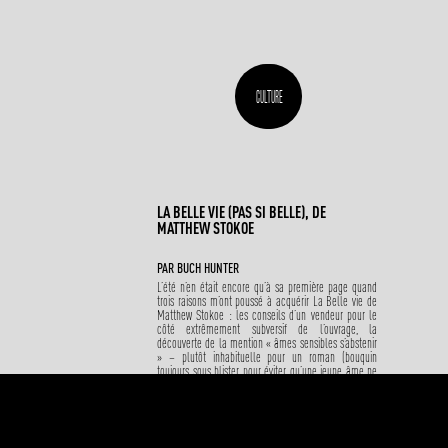
CULTURE
LA BELLE VIE (PAS SI BELLE), DE
MATTHEW STOKOE
PAR
BUCH HUNTER
L’été n’en était encore qu’à sa première page quand
trois raisons m’ont poussé à acquérir La Belle vie de
Matthew Stokoe : les conseils d’un vendeur pour le
côté extrêmement subversif de l’ouvrage, la
découverte de la mention « âmes sensibles s’abstenir
» – plutôt inhabituelle pour un roman (bouquin
toujours sous blister pour éviter qu’une jeune âme ne
découvre un passage grossier, j’imagine) et enfin la
traduction française d’Antoine Chainas.