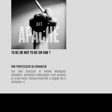
SOCIÉTÉ
TO BE OR NOT TO BE UN FAN ?
PAR
PROFESSEUR DU DIMANCHE
Fan /fan/ (masculin et féminin identiques):
admirateur, admiratrice enthousiaste d’une personne
ou d’une chose, d’ailleurs emprunté à l’anglais fan («
ventilateur »).