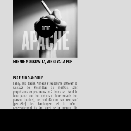
CULTURE
MINNIE MOSKOWITZ, AINSI VA LA POP
PAR
FLEUR D'AMPOULE
Fanny, Tara, Céline, Armelle et Guillaume préfèrent la
saucisse de Ploumilliau au morteau, sont
propriétaires de pas moins de 7 bébés, se lèvent le
lundi parce que leur métiers et leurs enfants leur
plaisent (parfois), ne sont d’accord sur rien sauf
(peut-être) les hamburgers et la bière…
Accessoirement, ils font aussi de la musique. De
l’électro-pop pour être précis. Et répondent au nom
impossible à orthographier de Minnie Moskowitz.