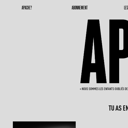
Apache Magazine
Geronimoooooooo
APACHE?
ABONNEMENT
LE
TU AS E