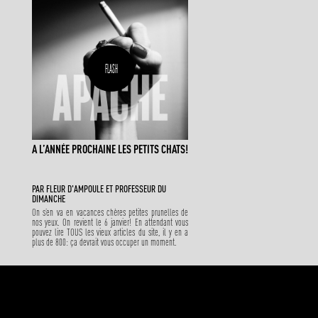
FLASH
A L’ANNÉE PROCHAINE LES PETITS CHATS!
PAR
FLEUR D'AMPOULE
ET
PROFESSEUR DU
DIMANCHE
On s’en va en vacances chères petites prunelles de
nos yeux. On revient le 6 janvier! En attendant vous
pouvez lire TOUS les vieux articles du site, il y en a
plus de 800: ça devrait vous occuper un moment.