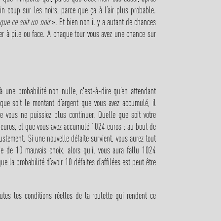
hain coup sur les noirs, parce que ça à l’air plus probable.
que ce soit un noir
». Et bien non il y a autant de chances
ouer à pile ou face. A chaque tour vous avez une chance sur
 à une probabilité non nulle, c'est-à-dire qu’en attendant
 que soit le montant d’argent que vous avez accumulé, il
ue vous ne puissiez plus continuer. Quelle que soit votre
1 euros, et que vous avez accumulé 1024 euros : au bout de
justement. Si une nouvelle défaite survient, vous aurez tout
rie de 10 mauvais choix, alors qu’il vous aura fallu 1024
e la probabilité d’avoir 10 défaites d’affilées est peut être
utes les conditions réelles de la roulette qui rendent ce