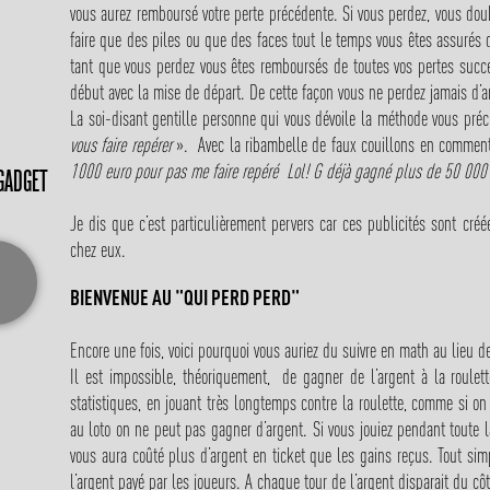
vous aurez remboursé votre perte précédente. Si vous perdez, vous doub
faire que des piles ou que des faces tout le temps vous êtes assurés
tant que vous perdez vous êtes remboursés de toutes vos pertes succe
début avec la mise de départ. De cette façon vous ne perdez jamais d’
La soi-disant gentille personne qui vous dévoile la méthode vous préc
vous faire repérer
». Avec la ribambelle de faux couillons en commen
1000 euro pour pas me faire repéré Lol! G déjà gagné plus de 50 000
GADGET
Je dis que c’est particulièrement pervers car ces publicités sont cr
chez eux.
BIENVENUE AU "QUI PERD PERD"
Encore une fois, voici pourquoi vous auriez du suivre en math au lieu de
Il est impossible, théoriquement, de gagner de l’argent à la roulett
statistiques, en jouant très longtemps contre la roulette, comme si on
au loto on ne peut pas gagner d’argent. Si vous jouiez pendant toute 
vous aura coûté plus d’argent en ticket que les gains reçus. Tout sim
l’argent payé par les joueurs. A chaque tour de l’argent disparait du c