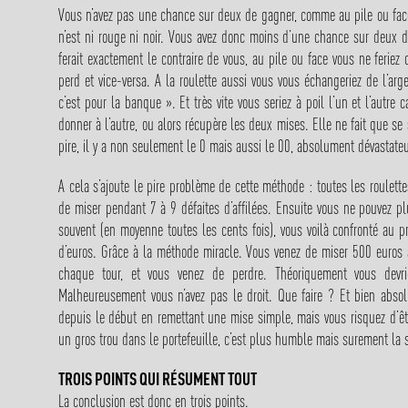
Vous n’avez pas une chance sur deux de gagner, comme au pile ou face, 
n’est ni rouge ni noir. Vous avez donc moins d’une chance sur deux d
ferait exactement le contraire de vous, au pile ou face vous ne feriez
perd et vice-versa. A la roulette aussi vous vous échangeriez de l’arg
c’est pour la banque ». Et très vite vous seriez à poil l’un et l’autre
donner à l’autre, ou alors récupère les deux mises. Elle ne fait que se 
pire, il y a non seulement le 0 mais aussi le 00, absolument dévastate
A cela s’ajoute le pire problème de cette méthode : toutes les roule
de miser pendant 7 à 9 défaites d’affilées. Ensuite vous ne pouvez pl
souvent (en moyenne toutes les cents fois), vous voilà confronté au 
d’euros. Grâce à la méthode miracle. Vous venez de miser 500 euros à
chaque tour, et vous venez de perdre. Théoriquement vous devrie
Malheureusement vous n’avez pas le droit. Que faire ? Et bien abso
depuis le début en remettant une mise simple, mais vous risquez d’ê
un gros trou dans le portefeuille, c’est plus humble mais surement la 
TROIS POINTS QUI RÉSUMENT TOUT
La conclusion est donc en trois points.