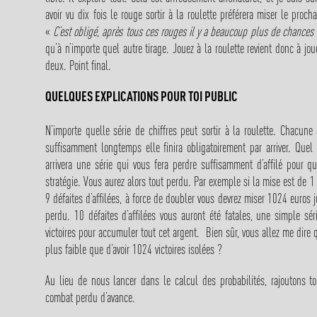
avoir vu dix fois le rouge sortir à la roulette préférera miser le proc
«
C’est obligé, après tous ces rouges il y a beaucoup plus de chances 
qu’à n’importe quel autre tirage. Jouez à la roulette revient donc à j
deux. Point final.
QUELQUES EXPLICATIONS POUR TOI PUBLIC
N’importe quelle série de chiffres peut sortir à la roulette. Chacune
suffisamment longtemps elle finira obligatoirement par arriver. Quel
arrivera une série qui vous fera perdre suffisamment d’affilé pour q
stratégie. Vous aurez alors tout perdu. Par exemple si la mise est de 
9 défaites d’affilées, à force de doubler vous devrez miser 1024 euros 
perdu. 10 défaites d’affilées vous auront été fatales, une simple sé
victoires pour accumuler tout cet argent. Bien sûr, vous allez me dire qu
plus faible que d’avoir 1024 victoires isolées ?
Au lieu de nous lancer dans le calcul des probabilités, rajoutons to
combat perdu d’avance.