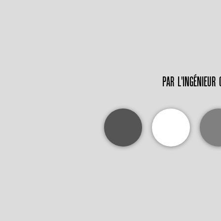
PAR
L'INGÉNIEUR 