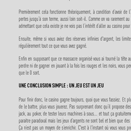
Premièrement cela fonctionne théoriquement, à condition d’avoir de l’
pertes jusqu’à son terme, aussi loin soit-il. Comme on va rarement au ca
admettant que cela existe je ne vois pas l’intérêt d’aller au casino po
Ensuite, même si vous aviez des réserves infinies d'argent, les limi
régulièrement tout ce que vous avez gagné.
Enfin en supposant que ce massacre organisé vous ai tourné la tête au 
perdre ni de gagner en jouant à la fois les rouges et les noirs, vous 
que le 0 sort.
UNE CONCLUSION SIMPLE : UN JEU EST UN JEU
Pour finir donc, le casino gagne toujours, quoi que vous fassiez. Et p
de le battre, plus vous jouerez. Pas surprenant donc qu’il propose de
jack, au poker, de tester leurs machines à sous... et tout ça gratuitem
paraitre paradoxal mais les jeux d’argents ne sont bel et bien que des j
Ça n’est pas un moyen de s’enrichir. C'est à l'instant où vous vous p