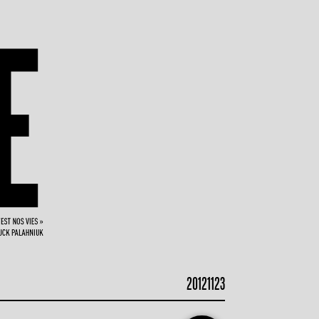
20121123