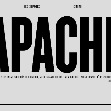
LES COUPABLES
CONTACT