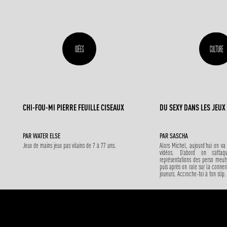
IDÉES
CULTURE
CHI-FOU-MI PIERRE FEUILLE CISEAUX
DU SEXY DANS LES JEUX
PAR WATER ELSE
PAR
SASCHA
Jeux de mains jeux pas vilains de 7 à 77 ans.
Alors Michel, aujourd’hui on va 
vidéos. D’abord on s’attaq
représentations des perso meuf
puis après on rale sur la conner
joueurs. Accroche-toi à ton slip.