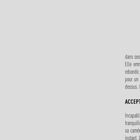
dans ses
Elle emm
rebondir
pour un 
dessus. P
ACCEPT
Incapabl
tranquil
sa camér
instant, 