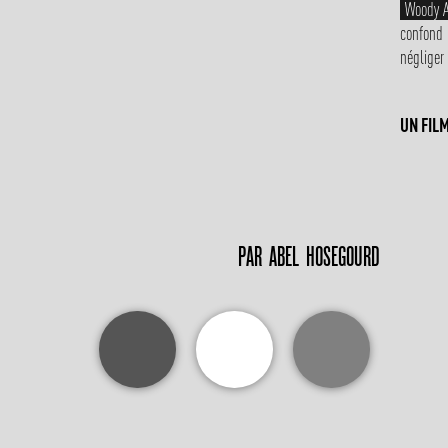
Woody A
confond 
négliger
UN FIL
PAR
ABEL HOSEGOURD