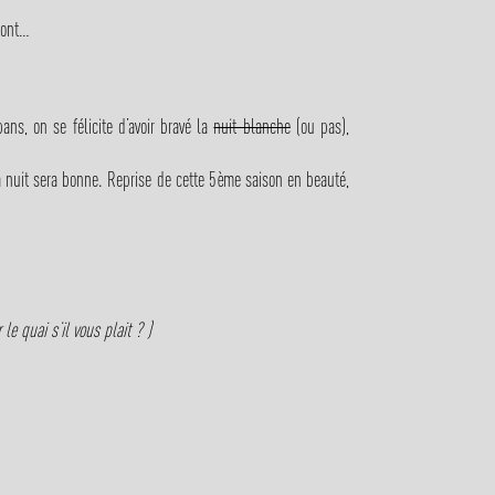
pont…
ans, on se félicite d’avoir bravé la
nuit blanche
(ou pas),
a nuit sera bonne. Reprise de cette 5ème saison en beauté,
e quai s’il vous plait ? )