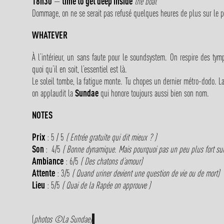
18h30
—
time to get deep inside
the boat
Dommage, on ne se serait pas refusé quelques heures de plus sur le 
WHATEVER
À l’intérieur, un sans faute pour le soundsystem. On respire des tymp
quoi qu’il en soit, l’essentiel est là.
Le soleil tombe, la fatigue monte. Tu chopes un dernier métro-dodo. L
on applaudit la
Sundae
qui honore toujours aussi bien son nom.
NOTES
Prix
: 5 / 5
( Entrée gratuite qui dit mieux ? )
Son
: 4/5
( Bonne dynamique. Mais pourquoi pas un peu plus fort sur l
Ambiance
: 6/5
( Des chatons d’amour)
Attente
: 3/5
( Quand uriner devient une question de vie ou de mort)
Lieu
: 5/5
( Quai de la Rapée on approuve )
(
photos ©La Sundae)