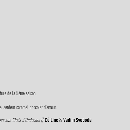
ture de la 5
ème
saison.
ise, senteur caramel chocolat d’amour.
ce aux Chefs d’Orchestre
//
Cé Line
&
Vadim Svoboda