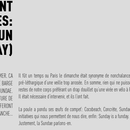
INT
ES:
FUN
AY)
Il fût un temps ou Paris le dimanche était synonyme de nonchalance
MER. CA
pré-léthargique d’une veille trop arrosée. En somme, rien qui ne puisse
É BARGE
restes de notre corps préférant un drap douillet qu’une virée en vélo à
SUNDAE.
Il était nécessaire d’intervenir, et ils l’ont fait.
TURE DE
 FERONT
La poule a pondu ses œufs de compet’: Cocobeach, Concrète, Sund
MANCHE…
initiatives qui nous permettent de nous dire, enfin: Sunday is a funday.
Justement, la Sundae parlons-en.