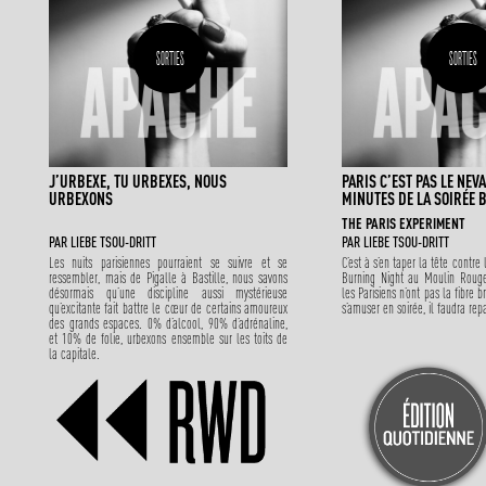
SORTIES
SORTIES
J’URBEXE, TU URBEXES, NOUS
PARIS C’EST PAS LE NEV
URBEXONS
MINUTES DE LA SOIRÉE 
THE PARIS EXPERIMENT
PAR
LIEBE TSOU-DRITT
PAR
LIEBE TSOU-DRITT
Les nuits parisiennes pourraient se suivre et se
C’est à s’en taper la tête contre
ressembler, mais de Pigalle à Bastille, nous savons
Burning Night au Moulin Rouge
désormais qu’une discipline aussi mystérieuse
les Parisiens n’ont pas la fibre br
qu’excitante fait battre le cœur de certains amoureux
s’amuser en soirée, il faudra rep
des grands espaces. 0% d’alcool, 90% d’adrénaline,
et 10% de folie, urbexons ensemble sur les toits de
la capitale.