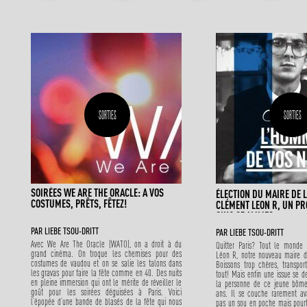
SORTIES
SORTIES
SOIRÉES WE ARE THE ORACLE: A VOS
ÉLECTION DU MAIRE DE L
COSTUMES, PRÊTS, FÊTEZ!
CLÉMENT LEON R, UN P
CINQ GRAMMES
PAR
LIEBE TSOU-DRITT
PAR
LIEBE TSOU-DRITT
Avec We Are The Oracle (WATO), on a droit à du
Quitter Paris? Tout le monde
grand cinéma. On troque les chemises pour des
Léon R, notre nouveau maire de
costumes de vaudou et on se salie les talons dans
Boissons trop chères, transport,
les gravas pour faire la fête comme en 40. Des nuits
tout! Mais enfin une issue se d
en pleine immersion qui ont le mérite de réveiller le
la personne de ce jeune bômeu
goût pour les soirées déguisées à Paris. Voici
ans. Il se couche rarement av
l’épopée d’une bande de blasés de la fête qui nous
pas un sou en poche mais pourt