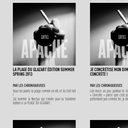
disent qu’oser est plus simple qu’on pouvait
actif et aujourd’hui, il a décid
l’imaginer.
destin de noceur. Il était temps
religion à Paris.
SORTIES
SORTIES
LA PLAGE DU GLAZART ÉDITION SUMMER
JE CONCRÉTISE MON DIM
SPRING 2013
CONCRÈTE !
PAR
LES CHRONIQUEUSES
PAR
LES CHRONIQUEUSES
Sous les pavés la plage comme on dit, et ils l’ont fait
Les mecs un peu pointus te di
!
« Concrite » parce que c’est 
J’ai nommé la Noctua qui s’invite pour la troisième
prétendant pas comme tel, je dir
édition à LA PLAGE DU GLAZART.