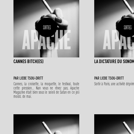
SORTIES
SORTIES
CANNES BITCH(ES)
LA DICTATURE DU SONO
PAR
LIEBE TSOU-DRITT
PAR
LIEBE TSOU-DRITT
Cannes, la croisette, la moquette, le festival, toute
Sortir à Paris, une activité dépr
cette pression… Nan vous ne rêvez pas, Apache
Magazine était bien sous le soleil de Satan en ce joli
moisIL de mai.