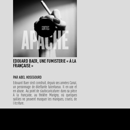
SORTIES
EDOUARD BAER, UNE FUMISTERIE « À LA
FRANÇAISE »
PAR
ABEL HOSEGOURD
Edouard Baer s’est construit, depuis ses années Canal,
un personnage de dilettante talentueux. Il en use et
en abuse. Au point de s’autocaricaturer dans sa pièce
A la française, au théâtre Marigny, où quelques
saillies ne peuvent masquer les manques, cruels, de
l’écriture.