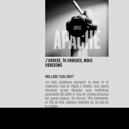
SORTIES
J’URBEXE, TU URBEXES, NOUS
URBEXONS
PAR
LIEBE TSOU-DRITT
Les nuits parisiennes pourraient se suivre et se
ressembler, mais de Pigalle à Bastille, nous savons
désormais qu’une discipline aussi mystérieuse
qu’excitante fait battre le cœur de certains amoureux
des grands espaces. 0% d’alcool, 90% d’adrénaline,
et 10% de folie, urbexons ensemble sur les toits de
la capitale.