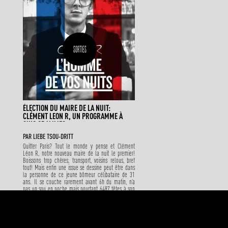
SORTIES
ÉLECTION DU MAIRE DE LA NUIT:
CLÉMENT LEON R, UN PROGRAMME À
CINQ GRAMMES
PAR
LIEBE TSOU-DRITT
Quitter Paris? Tout le monde y pense et Clément
Léon R, notre nouveau maire de la nuit le premier!
Boissons trop chères, transport, voisins relous, bref
tout! Mais enfin une issue se dessine peut être dans
la personne de ce jeune bômeur célibataire de 31
ans. Il se couche rarement avant 6h du matin, n’a
pas un sou en poche mais pourtant 6487 fêtes à son
actif et aujourd’hui, il a décidé de faire face à son
destin de noceur. Il était temps que la nuit devienne
religion à Paris.