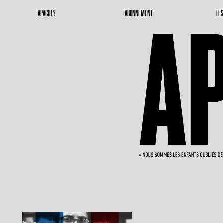
Apache Magazine
Geronimoooooooo
APACHE?
ABONNEMENT
LE