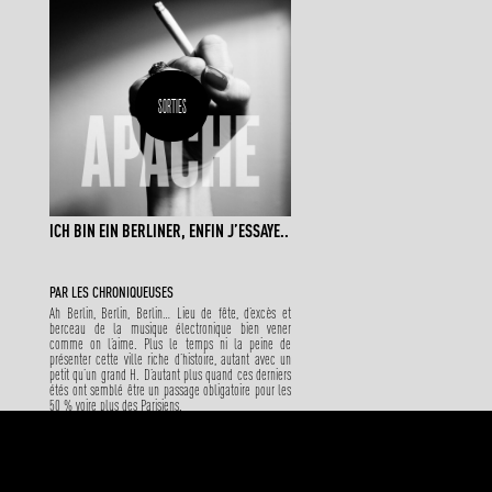
SORTIES
ICH BIN EIN BERLINER, ENFIN J’ESSAYE..
PAR
LES CHRONIQUEUSES
Ah Berlin, Berlin, Berlin… Lieu de fête, d’excès et
berceau de la musique électronique bien vener
comme on l’aime. Plus le temps ni la peine de
présenter cette ville riche d’histoire, autant avec un
petit qu’un grand H. D’autant plus quand ces derniers
étés ont semblé être un passage obligatoire pour les
50 % voire plus des Parisiens.