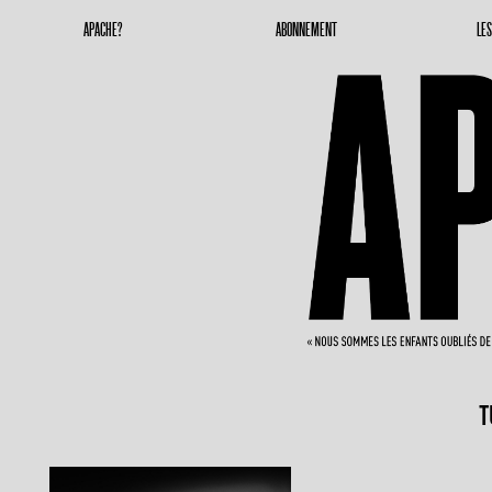
Apache Magazine
Geronimoooooooo
APACHE?
ABONNEMENT
LE
T