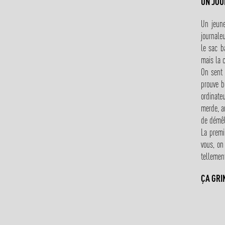
UN JOU
Un jeune
journal
le sac b
mais la c
On sent 
prouve b
ordinate
merde, a
de démêle
La premi
vous, on
tellement
ÇA GRI