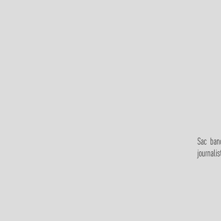
Sac band
journali