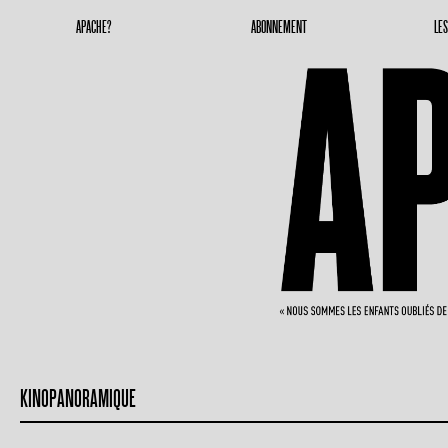
Apache Magazine
Geronimoooooooo
APACHE?
ABONNEMENT
LE
KINOPANORAMIQUE