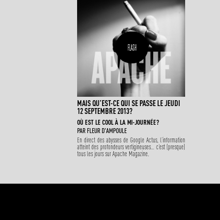
FLASH
MAIS QU’EST-CE QUI SE PASSE LE JEUDI
12 SEPTEMBRE 2013?
OÙ EST LE COOL À LA MI-JOURNÉE?
PAR
FLEUR D'AMPOULE
En direct des abysses de Google Actus, l’information
atteint des profondeurs vertigineuses… c’est (presque)
tous les jours sur Apache Magazine.