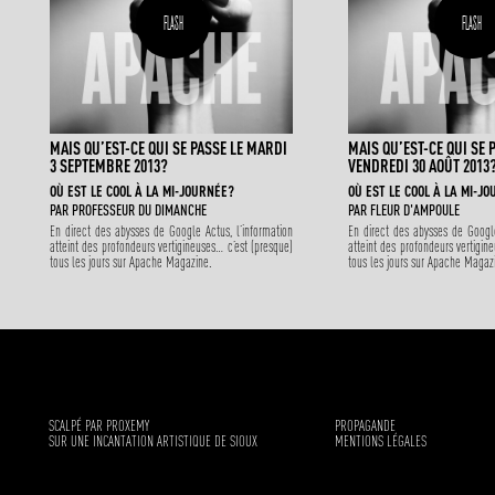
FLASH
FLASH
MAIS QU’EST-CE QUI SE PASSE LE MARDI
MAIS QU’EST-CE QUI SE 
3 SEPTEMBRE 2013?
VENDREDI 30 AOÛT 2013
OÙ EST LE COOL À LA MI-JOURNÉE?
OÙ EST LE COOL À LA MI-J
PAR
PROFESSEUR DU DIMANCHE
PAR
FLEUR D'AMPOULE
En direct des abysses de Google Actus, l’information
En direct des abysses de Google
atteint des profondeurs vertigineuses… c’est (presque)
atteint des profondeurs vertigin
tous les jours sur Apache Magazine.
tous les jours sur Apache Magaz
SCALPÉ PAR PROXEMY
PROPAGANDE
SUR UNE INCANTATION ARTISTIQUE DE SIOUX
MENTIONS LÉGALES