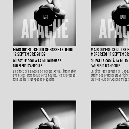
FLASH
FLASH
MAIS QU’EST-CE QUI SE PASSE LE JEUDI
MAIS QU’EST-CE QUI SE 
12 SEPTEMBRE 2013?
MERCREDI 11 SEPTEMBR
OÙ EST LE COOL À LA MI-JOURNÉE?
OÙ EST LE COOL À LA MI-J
PAR
FLEUR D'AMPOULE
PAR
FLEUR D'AMPOULE
En direct des abysses de Google Actus, l’information
En direct des abysses de Google
atteint des profondeurs vertigineuses… c’est (presque)
atteint des profondeurs vertigin
tous les jours sur Apache Magazine.
tous les jours sur Apache Magaz