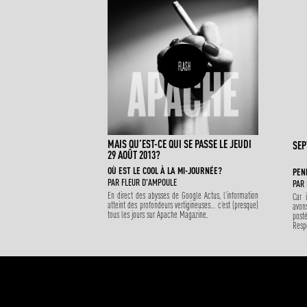
FLASH
MAIS QU’EST-CE QUI SE PASSE LE JEUDI
SEP
29 AOÛT 2013?
OÙ EST LE COOL À LA MI-JOURNÉE?
PEN
PAR
FLEUR D'AMPOULE
PAR
En direct des abysses de Google Actus, l’information
Car 
atteint des profondeurs vertigineuses… c’est (presque)
avon
tous les jours sur Apache Magazine.
posté
Resp