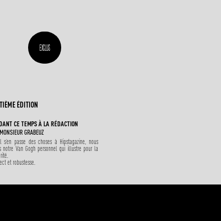
EXCLUS
TIÈME ÉDITION
DANT CE TEMPS À LA RÉDACTION
MONSIEUR GRABEUZ
il s’en passe des choses à Hipstagazine, nous
s notre Van Gogh personnel qui illustre pour la
rité.
ect et robustesse.