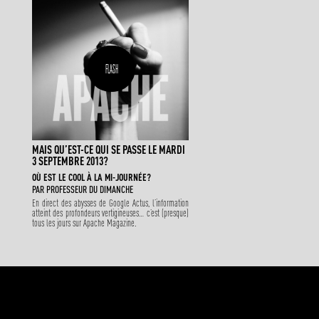
FLASH
MAIS QU’EST-CE QUI SE PASSE LE MARDI
3 SEPTEMBRE 2013?
OÙ EST LE COOL À LA MI-JOURNÉE?
PAR
PROFESSEUR DU DIMANCHE
En direct des abysses de Google Actus, l’information
atteint des profondeurs vertigineuses… c’est (presque)
tous les jours sur Apache Magazine.