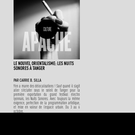
CULTURE
LE NOUVEL ORIENTALISME: LES NUITS
SONORES À TANGER
PAR
CARRIE B. SILLA
Y’en a marre des délocalisations ! Sauf quand il s’agit
aller s’éclater sous le soleil de Tanger pour la
première exportation du grand festival électro
lyonnais, les Nuits Sonores. Avec toujours la même
exigence, perfection de la programmation artistique,
et mise en valeur de l’espace urbain. Du 3 au 6
octobre.